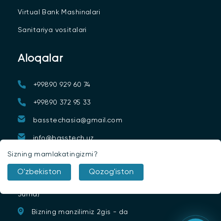
Virtual Bank Mashinalari
Sanitariya vositalari
Aloqalar
+99890 929 60 74
+99890 372 95 33
basstechasia@gmail.com
info@basstech.uz
Sizning mamlakatingizmi?
Shahar: TOSHKENT, 26 Abdulla
Kaxxar ko'chasi
O'zbekiston
Qozog'iston
Ish jadvali 9 : 00-18:00 (Dushanba-
Juma)
Bizning manzilimiz 2gis - da