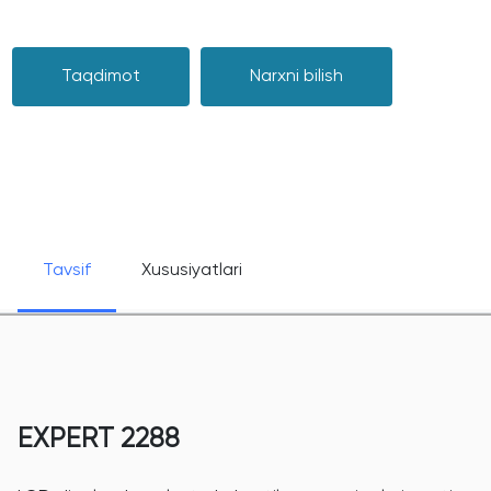
Taqdimot
Narxni bilish
Tavsif
Xususiyatlari
EXPERT 2288