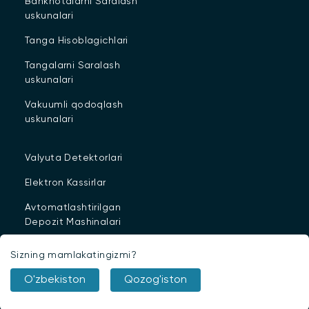
Banknotalarni Saralash
uskunalari
Tanga Hisoblagichlari
Tangalarni Saralash
uskunalari
Vakuumli qodoqlash
uskunalari
Valyuta Detektorlari
Elektron Kassirlar
Avtomatlashtirilgan
Depozit Mashinalari
Virtual Bank Mashinalari
Sizning mamlakatingizmi?
Sanitariya vositalari
O'zbekiston
Qozog'iston