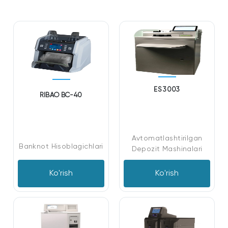
ES 3003
RIBAO BC-40
Avtomatlashtirilgan
Banknot Hisoblagichlari
Depozit Mashinalari
Ko'rish
Ko'rish