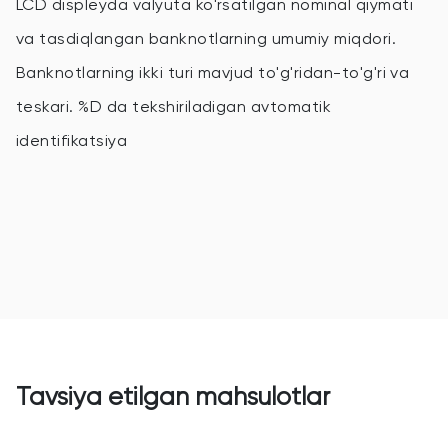
LCD displeyda valyuta ko'rsatilgan nominal qiymati
va tasdiqlangan banknotlarning umumiy miqdori.
Banknotlarning ikki turi mavjud to'g'ridan-to'g'ri va
teskari. %D da tekshiriladigan avtomatik
identifikatsiya
Tavsiya etilgan mahsulotlar