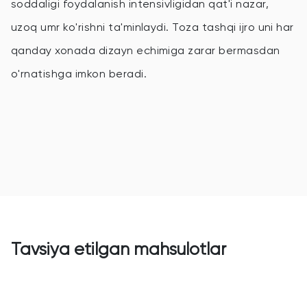
soddaligi foydalanish intensivligidan qat'i nazar,
uzoq umr ko'rishni ta'minlaydi. Toza tashqi ijro uni har
qanday xonada dizayn echimiga zarar bermasdan
o'rnatishga imkon beradi.
Tavsiya etilgan mahsulotlar