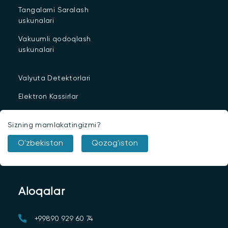
Tangalarni Saralash
uskunalari
Vakuumli qodoqlash
uskunalari
Valyuta Detektorlari
Elektron Kassirlar
Avtomatlashtirilgan
Sizning mamlakatingizmi?
Depozit Mashinalari
O'zbekiston
Qozog'iston
Virtual Bank Mashinalari
Sanitariya vositalari
Aloqalar
+99890 929 60 74