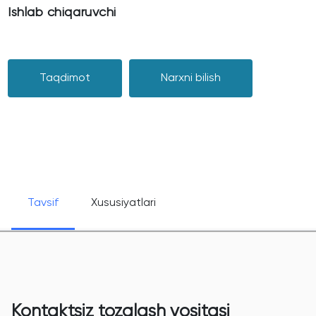
Ishlab chiqaruvchi
Taqdimot
Narxni bilish
Tavsif
Xususiyatlari
Kontaktsiz tozalash vositasi