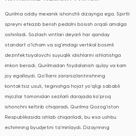
Qurilma oddiy mexanik ishonchli dizaynga ega. Spirtli
spreyni etkazib berish pedalni bosish orqali amalga
oshiriladi. Sozlash vintlari deyarli har qanday
standart o'lcham va sig'imdagi vertikal bosimli
dezinfektsiyalovchi suyuqlik idishlarini ishlatishga
imkon beradi. Qurilmadan foydalanish qulay va kam
joy egallaydi. Qo'llarni zararsizlantirishning
kontaktsiz usuli, teginishga hojat yo'qligi sababli
mijozlar tomonidan sezilarli darajada ko'proq
ishonchni keltirib chiqaradi. Qurilma Qozog'iston
Respublikasida ishlab chiqariladi, bu esa ushbu
echimning byudjetini ta'minlaydi. Dizaynning