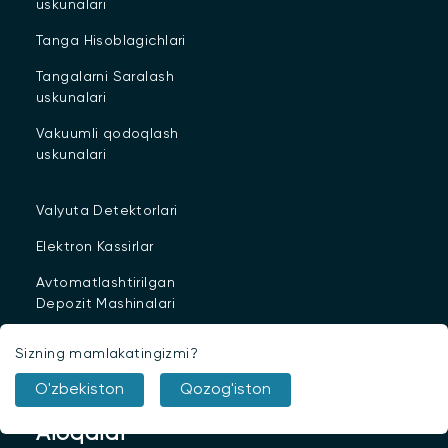
uskunalari
Tanga Hisoblagichlari
Tangalarni Saralash
uskunalari
Vakuumli qodoqlash
uskunalari
Valyuta Detektorlari
Elektron Kassirlar
Avtomatlashtirilgan
Depozit Mashinalari
Virtual Bank Mashinalari
Sizning mamlakatingizmi?
Sanitariya vositalari
O'zbekiston
Qozog'iston
Aloqalar