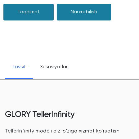
Taqdimot
Narxni bilish
Tavsif
Xususiyatlari
GLORY TellerInfinity
TellerInfinity modeli o'z-o'ziga xizmat ko'rsatish