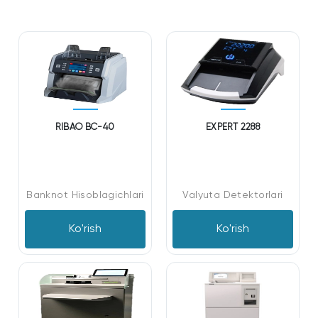
RIBAO BC-40
EXPERT 2288
Banknot Hisoblagichlari
Valyuta Detektorlari
Ko'rish
Ko'rish