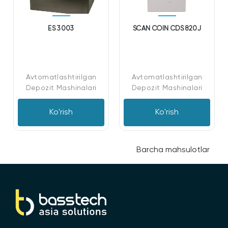
ES 3003
SCAN COIN CDS 820J
Avtomatlashtirilgan
Avtomatlashtirilgan
Depozit Mashinalari
Depozit Mashinalari
Ko'rish
Ko'rish
Barcha mahsulotlar